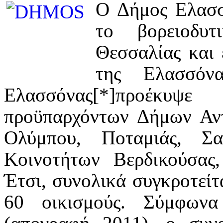
Ο Δήμος Ελασσ
το βορειοδυτ
Θεσσαλίας και 
της Ελασσόν
Ελασσόνας
[*]
προέκυψε
προϋπαρχόντων Δήμων Αντ
Ολύμπου, Ποταμιάς, Σ
Κοινοτήτων Βερδικούσας
Έτσι, συνολικά συγκροτείτ
60 οικισμούς. Σύμφων