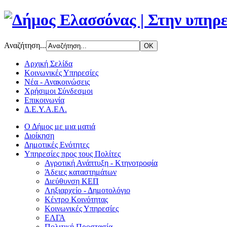
Αναζήτηση...
Αρχική Σελίδα
Κοινωνικές Υπηρεσίες
Νέα - Ανακοινώσεις
Χρήσιμοι Σύνδεσμοι
Επικοινωνία
Δ.Ε.Υ.Α.ΕΛ.
Ο Δήμος με μια ματιά
Διοίκηση
Δημοτικές Ενότητες
Υπηρεσίες προς τους Πολίτες
Αγροτική Ανάπτυξη - Κτηνοτροφία
Άδειες καταστημάτων
Διεύθυνση ΚΕΠ
Ληξιαρχείο - Δημοτολόγιο
Κέντρο Κοινότητας
Κοινωνικές Υπηρεσίες
ΕΛΓΑ
Πολιτική Προστασία