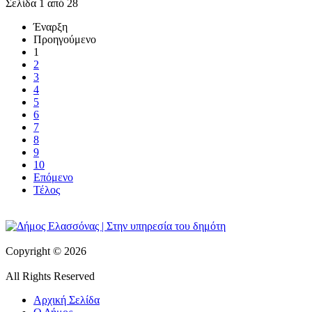
Σελίδα 1 από 28
Έναρξη
Προηγούμενο
1
2
3
4
5
6
7
8
9
10
Επόμενο
Τέλος
Copyright © 2026
All Rights Reserved
Αρχική Σελίδα