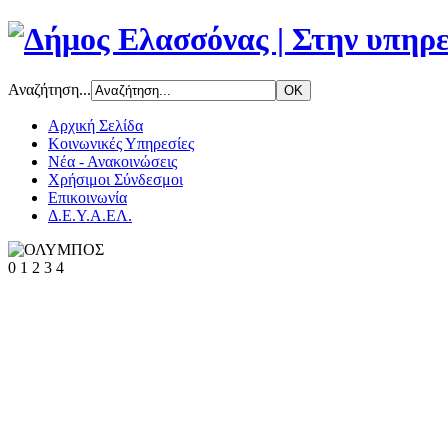
Αναζήτηση...
Αρχική Σελίδα
Κοινωνικές Υπηρεσίες
Νέα - Ανακοινώσεις
Χρήσιμοι Σύνδεσμοι
Επικοινωνία
Δ.Ε.Υ.Α.ΕΛ.
0
1
2
3
4