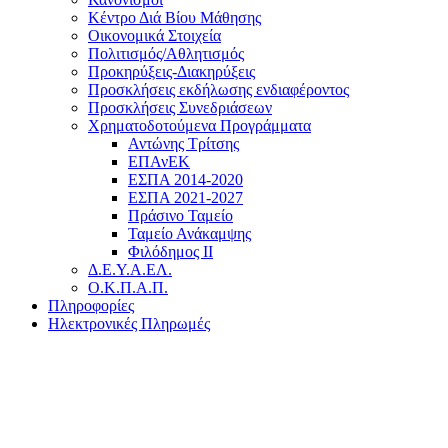
Κέντρο Διά Βίου Μάθησης
Οικονομικά Στοιχεία
Πολιτισμός/Αθλητισμός
Προκηρύξεις-Διακηρύξεις
Προσκλήσεις εκδήλωσης ενδιαφέροντος
Προσκλήσεις Συνεδριάσεων
Χρηματοδοτούμενα Προγράμματα
Αντώνης Τρίτσης
ΕΠΑνΕΚ
ΕΣΠΑ 2014-2020
ΕΣΠΑ 2021-2027
Πράσινο Ταμείο
Ταμείο Ανάκαμψης
Φιλόδημος ΙΙ
Δ.Ε.Υ.Α.ΕΛ.
Ο.Κ.Π.Α.Π.
Πληροφορίες
Ηλεκτρονικές Πληρωμές