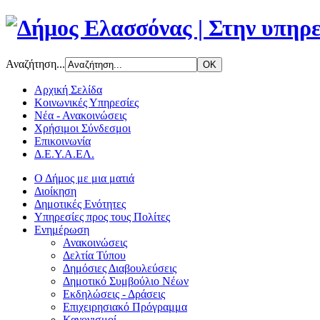
Αναζήτηση...
Αρχική Σελίδα
Κοινωνικές Υπηρεσίες
Νέα - Ανακοινώσεις
Χρήσιμοι Σύνδεσμοι
Επικοινωνία
Δ.Ε.Υ.Α.ΕΛ.
Ο Δήμος με μια ματιά
Διοίκηση
Δημοτικές Ενότητες
Υπηρεσίες προς τους Πολίτες
Ενημέρωση
Ανακοινώσεις
Δελτία Τύπου
Δημόσιες Διαβουλεύσεις
Δημοτικό Συμβούλιο Νέων
Εκδηλώσεις - Δράσεις
Επιχειρησιακό Πρόγραμμα
Κανονισμοί