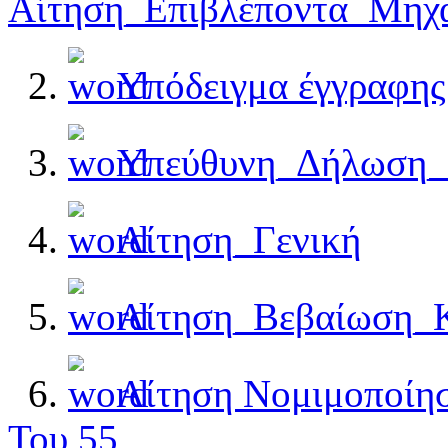
Αίτηση_Επιβλέποντα_Μηχ
2.
Υπόδειγμα έγγραφης
3.
Υπεύθυνη_Δήλωση
4.
Αίτηση_Γενική
5.
Αίτηση_Βεβαίωση_
6.
Αίτηση Νομιμοποίησ
Του 55