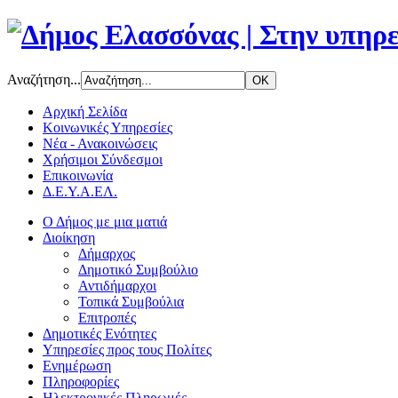
Αναζήτηση...
Αρχική Σελίδα
Κοινωνικές Υπηρεσίες
Νέα - Ανακοινώσεις
Χρήσιμοι Σύνδεσμοι
Επικοινωνία
Δ.Ε.Υ.Α.ΕΛ.
Ο Δήμος με μια ματιά
Διοίκηση
Δήμαρχος
Δημοτικό Συμβούλιο
Αντιδήμαρχοι
Τοπικά Συμβούλια
Επιτροπές
Δημοτικές Ενότητες
Υπηρεσίες προς τους Πολίτες
Ενημέρωση
Πληροφορίες
Ηλεκτρονικές Πληρωμές