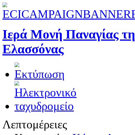
Ιερά Μονή Παναγίας τ
Ελασσόνας
Λεπτομέρειες