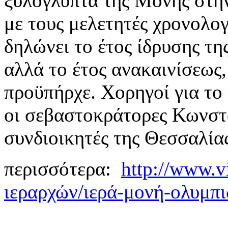
ξυλόγλυπτα της Μονής στη
με τους μελετητές χρονολογ
δηλώνει το έτος ίδρυσης τη
αλλά το έτος ανακαινίσεως,
προϋπήρχε. Χορηγοί για το
οι σεβαστοκράτορες Κωνστ
συνδιοικητές της Θεσσαλία
περισσότερα:
http://www.v
ιεραρχών/ιερά-μονή-ολυμπ