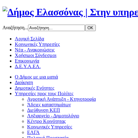
Αναζήτηση...
Αρχική Σελίδα
Κοινωνικές Υπηρεσίες
Νέα - Ανακοινώσεις
Χρήσιμοι Σύνδεσμοι
Επικοινωνία
Δ.Ε.Υ.Α.ΕΛ.
Ο Δήμος με μια ματιά
Διοίκηση
Δημοτικές Ενότητες
Υπηρεσίες προς τους Πολίτες
Αγροτική Ανάπτυξη - Κτηνοτροφία
Άδειες καταστημάτων
Διεύθυνση ΚΕΠ
Ληξιαρχείο - Δημοτολόγιο
Κέντρο Κοινότητας
Κοινωνικές Υπηρεσίες
ΕΛΓΑ
Πολιτική Προστασία