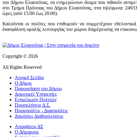
του Δήμου Ελασσόνας, να ενημερώνουν άτομα που πιθανόν αντιμετ
στο Τμήμα Πρόνοιας του Δήμου Ελασσόνας, στα τηλέφωνα: 249335
ώρες (από 15:00 έως 20:00).
Καλούνται οι πολίτες που επιθυμούν να συμμετέχουν εθελοντικ
διασφάλιση ομαλής λειτουργίας του χώρου διημέρευσης να επικοι
Copyright © 2026
All Rights Reserved
Αρχική Σελίδα
Ο Δήμος
Παρουσίαση του Δήμου
Δημοτικές Υπηρεσίες
Ενημέρωση Πολιτών
Προσκλήσεις Δ.Σ.
Προκηρύξεις - Διακηρύξεις
Δημόσιες Διαβουλεύσεις
Αποφάσεις ΔΣ
Ο Δήμαρχος