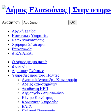
Αναζήτηση...
Αρχική Σελίδα
Κοινωνικές Υπηρεσίες
Νέα - Ανακοινώσεις
Χρήσιμοι Σύνδεσμοι
Επικοινωνία
Δ.Ε.Υ.Α.ΕΛ.
Ο Δήμος με μια ματιά
Διοίκηση
Δημοτικές Ενότητες
Υπηρεσίες προς τους Πολίτες
Αγροτική Ανάπτυξη - Κτηνοτροφία
Άδειες καταστημάτων
Διεύθυνση ΚΕΠ
Ληξιαρχείο - Δημοτολόγιο
Κέντρο Κοινότητας
Κοινωνικές Υπηρεσίες
ΕΛΓΑ
Πολιτική Προστασία