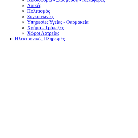
Λαϊκές
Πολιτισμός
Συγκοινωνίες
Υπηρεσίες Υγείας - Φαρμακεία
Χρήμα - Τράπεζες
Χώροι Λατρείας
Ηλεκτρονικές Πληρωμές