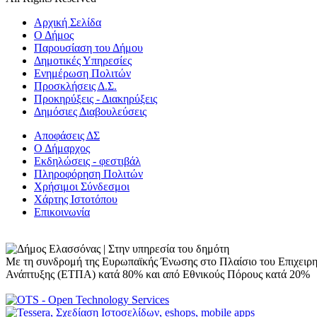
Αρχική Σελίδα
Ο Δήμος
Παρουσίαση του Δήμου
Δημοτικές Υπηρεσίες
Ενημέρωση Πολιτών
Προσκλήσεις Δ.Σ.
Προκηρύξεις - Διακηρύξεις
Δημόσιες Διαβουλεύσεις
Αποφάσεις ΔΣ
Ο Δήμαρχος
Εκδηλώσεις - φεστιβάλ
Πληροφόρηση Πολιτών
Χρήσιμοι Σύνδεσμοι
Χάρτης Ιστοτόπου
Επικοινωνία
Με τη συνδρομή της Ευρωπαϊκής Ένωσης στο Πλαίσιο του Επιχειρ
Ανάπτυξης (ΕΤΠΑ) κατά 80% και από Εθνικούς Πόρους κατά 20%