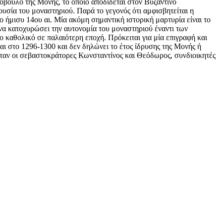
όβουλο της Μονής, το οποίο αποδίδεται στον Βυζαντινό
σία του μοναστηριού. Παρά το γεγονός ότι αμφισβητείται η
 ήμισυ 14ου αι. Μία ακόμη σημαντική ιστορική μαρτυρία είναι το
 να κατοχυρώσει την αυτονομία του μοναστηριού έναντι των
ο καθολικό σε παλαιότερη εποχή. Πρόκειται για μία επιγραφή και
ι στο 1296-1300 και δεν δηλώνει το έτος ίδρυσης της Μονής ή
ύνταν οι σεβαστοκράτορες Κωνσταντίνος και Θεόδωρος, συνδιοικητές