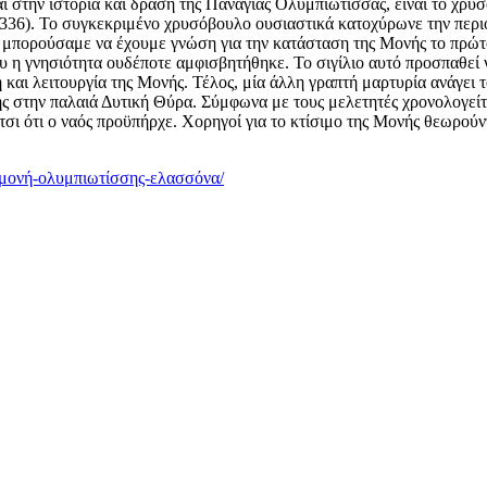
 στην ιστορία και δράση της Παναγίας Ολυμπιώτισσας, είναι το χρυσ
36). Το συγκεκριμένο χρυσόβουλο ουσιαστικά κατοχύρωνε την περιου
α μπορούσαμε να έχουμε γνώση για την κατάσταση της Μονής το πρώτο
ου η γνησιότητα ουδέποτε αμφισβητήθηκε. Το σιγίλιο αυτό προσπαθεί
και λειτουργία της Μονής. Τέλος, μία άλλη γραπτή μαρτυρία ανάγει τ
ής στην παλαιά Δυτική Θύρα. Σύμφωνα με τους μελετητές χρονολογείτα
έτσι ότι ο ναός προϋπήρχε. Χορηγοί για το κτίσιμο της Μονής θεωρο
ά-μονή-ολυμπιωτίσσης-ελασσόνα/