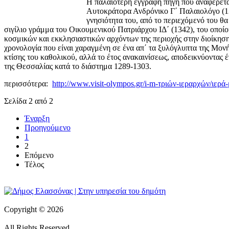
Η παλαιότερη έγγραφη πηγή που αναφέρεται
Αυτοκράτορα Ανδρόνικο Γ΄ Παλαιολόγο (13
γνησιότητα του, από το περιεχόμενό του θ
σιγίλιο γράμμα του Οικουμενικού Πατριάρχου ΙΔ΄ (1342), του οποί
κοσμικών και εκκλησιαστικών αρχόντων της περιοχής στην διοίκηση 
χρονολογία που είναι χαραγμένη σε ένα απ΄ τα ξυλόγλυπτα της Μον
κτίσης του καθολικού, αλλά το έτος ανακαινίσεως, αποδεικνύοντας 
της Θεσσαλίας κατά το διάστημα 1289-1303.
περισσότερα:
http://www.visit-olympos.gr/i-m-τριών-ιεραρχών/ιερ
Σελίδα 2 από 2
Έναρξη
Προηγούμενο
1
2
Επόμενο
Τέλος
Copyright © 2026
All Rights Reserved