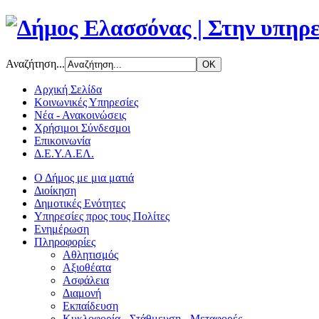
Αναζήτηση...
Αρχική Σελίδα
Κοινωνικές Υπηρεσίες
Νέα - Ανακοινώσεις
Χρήσιμοι Σύνδεσμοι
Επικοινωνία
Δ.Ε.Υ.Α.ΕΛ.
Ο Δήμος με μια ματιά
Διοίκηση
Δημοτικές Ενότητες
Υπηρεσίες προς τους Πολίτες
Ενημέρωση
Πληροφορίες
Αθλητισμός
Αξιοθέατα
Ασφάλεια
Διαμονή
Εκπαίδευση
Κυκλοφορία - Στάθμευση - Μεταφορές