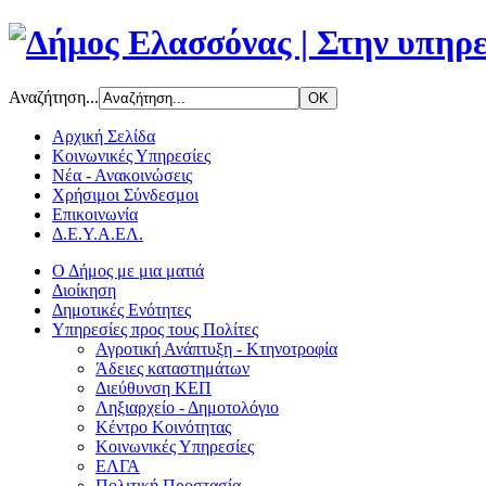
Αναζήτηση...
Αρχική Σελίδα
Κοινωνικές Υπηρεσίες
Νέα - Ανακοινώσεις
Χρήσιμοι Σύνδεσμοι
Επικοινωνία
Δ.Ε.Υ.Α.ΕΛ.
Ο Δήμος με μια ματιά
Διοίκηση
Δημοτικές Ενότητες
Υπηρεσίες προς τους Πολίτες
Αγροτική Ανάπτυξη - Κτηνοτροφία
Άδειες καταστημάτων
Διεύθυνση ΚΕΠ
Ληξιαρχείο - Δημοτολόγιο
Κέντρο Κοινότητας
Κοινωνικές Υπηρεσίες
ΕΛΓΑ
Πολιτική Προστασία