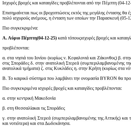
Ισχυρές βροχές και καταιγίδες προβλέπονται από την Πέμπτη (04-12-
Επισημαίνεται πως οι βροχοπτώσεις εκτός της μεγάλης έντασης θα έ
πολύ ισχυρούς ανέμους, η ένταση των οποίων την Παρασκευή (05-12
Πιο συγκεκριμένα:
Α. Αύριο Πέμπτη(04-12-25)
κατά τόπουςισχυρές βροχές και καταιγί
προβλέπονται:
α. στα νησιά του Ιονίου (κυρίως ν. Κεφαλονιά και Ζάκυνθος) β. στ
στις Σποράδες δ. στην ανατολική Στερεά (συμπεριλαμβανομένης της
ανατολικά τμήματα) ζ. στις Κυκλάδες η. στην Κρήτη (κυρίως στα νότ
Β. Το καιρικό σύστημα που λαμβάνει την ονομασία BYRON θα προ
Πιο συγκεκριμένα ισχυρές βροχές και καταιγίδες προβλέπονται:
α. στην κεντρική Μακεδονία
β. στη Θεσσαλίακαι τις Σποράδες
γ. στην ανατολική Στερεά (συμπεριλαμβανομένης της Αττικής) και 
και νοτιότερα) και στα Δωδεκάνησα.