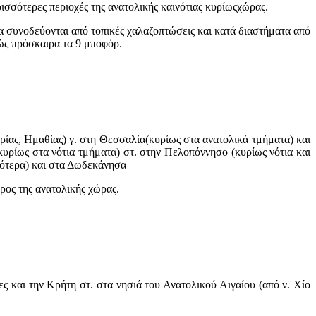
ρισσότερες περιοχές της ανατολικής καινότιας κυρίωςχώρας.
θα συνοδεύονται από τοπικές χαλαζοπτώσεις και κατά διαστήματα από
ώς πρόσκαιρα τα 9 μποφόρ.
ερίας, Ημαθίας) γ. στη Θεσσαλία(κυρίως στα ανατολικά τμήματα) και
κυρίως στα νότια τμήματα) στ. στην Πελοπόννησο (κυρίως νότια και
τιότερα) και στα Δωδεκάνησα
ος της ανατολικής χώρας.
ς και την Κρήτη στ. στα νησιά του Ανατολικού Αιγαίου (από ν. Χίο