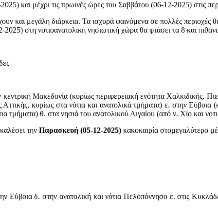
2025) και μέχρι τις πρωινές ώρες του Σαββάτου (06-12-2025) στις πε
χουν και μεγάλη διάρκεια. Τα ισχυρά φαινόμενα σε πολλές περιοχές 
-2025) στη νοτιοανατολική νησιωτική χώρα θα φτάσει τα 8 και πιθαν
δες
ην κεντρική Μακεδονία (κυρίως περιφερειακή ενότητα Χαλκιδικής, Πι
 Αττικής, κυρίως στα νότια και ανατολικά τμήματα) ε. στην Εύβοια (
ια τμήματα) θ. στα νησιά του ανατολικού Αιγαίου (από ν. Χίο και νο
καλέσει την
Παρασκευή (05-12-2025)
κακοκαιρία στομεγαλύτερο μέρ
την Εύβοια δ. στην ανατολική και νότια Πελοπόννησο ε. στις Κυκλάδε