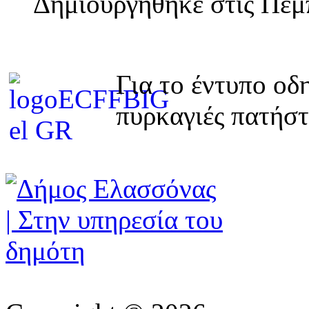
Δημιουργηθηκε στις Πέμ
Για το έντυπο οδ
πυρκαγιές πατήσ