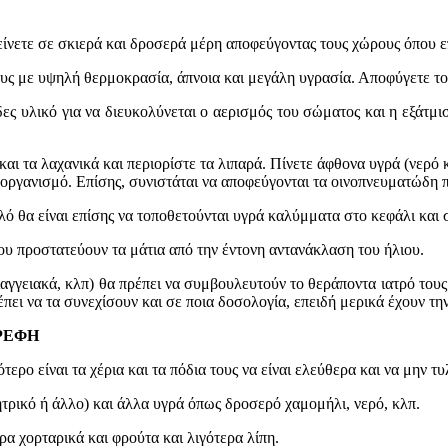
ίνετε σε σκιερά και δροσερά μέρη αποφεύγοντας τους χώρους όπου ε
ους με υψηλή θερμοκρασία, άπνοια και μεγάλη υγρασία. Αποφύγετε το 
ες υλικό για να διευκολύνεται ο αερισμός του σώματος και η εξάτμ
αι τα λαχανικά και περιορίστε τα λιπαρά. Πίνετε άφθονα υγρά (νερό κ
 οργανισμό. Επίσης, συνιστάται να αποφεύγονται τα οινοπνευματώδη 
λό θα είναι επίσης να τοποθετούνται υγρά καλύμματα στο κεφάλι και 
υ προστατεύουν τα μάτια από την έντονη αντανάκλαση του ήλιου.
γγειακά, κλπ) θα πρέπει να συμβουλευτούν το θεράποντα ιατρό τους 
έπει να τα συνεχίσουν και σε ποια δοσολογία, επειδή μερικά έχουν τ
ΒΡΕΦΗ
τερο είναι τα χέρια και τα πόδια τους να είναι ελεύθερα και να μην τυ
ητρικό ή άλλο) και άλλα υγρά όπως δροσερό χαμομήλι, νερό, κλπ.
ρα χορταρικά και φρούτα και λιγότερα λίπη.