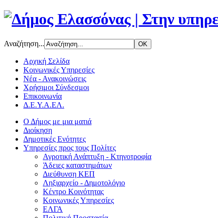
Αναζήτηση...
Αρχική Σελίδα
Κοινωνικές Υπηρεσίες
Νέα - Ανακοινώσεις
Χρήσιμοι Σύνδεσμοι
Επικοινωνία
Δ.Ε.Υ.Α.ΕΛ.
Ο Δήμος με μια ματιά
Διοίκηση
Δημοτικές Ενότητες
Υπηρεσίες προς τους Πολίτες
Αγροτική Ανάπτυξη - Κτηνοτροφία
Άδειες καταστημάτων
Διεύθυνση ΚΕΠ
Ληξιαρχείο - Δημοτολόγιο
Κέντρο Κοινότητας
Κοινωνικές Υπηρεσίες
ΕΛΓΑ
Πολιτική Προστασία