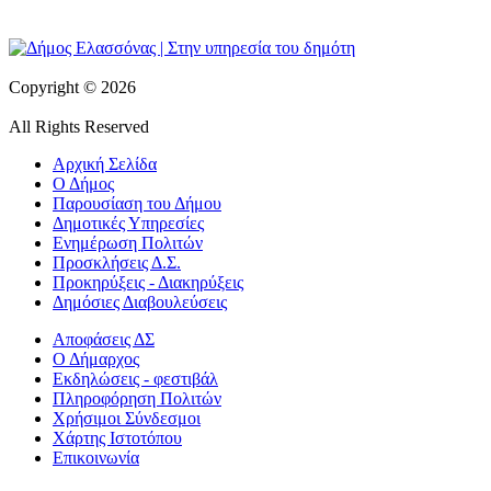
Copyright © 2026
All Rights Reserved
Αρχική Σελίδα
Ο Δήμος
Παρουσίαση του Δήμου
Δημοτικές Υπηρεσίες
Ενημέρωση Πολιτών
Προσκλήσεις Δ.Σ.
Προκηρύξεις - Διακηρύξεις
Δημόσιες Διαβουλεύσεις
Αποφάσεις ΔΣ
Ο Δήμαρχος
Εκδηλώσεις - φεστιβάλ
Πληροφόρηση Πολιτών
Χρήσιμοι Σύνδεσμοι
Χάρτης Ιστοτόπου
Επικοινωνία