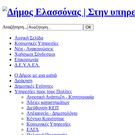
Αναζήτηση...
Αρχική Σελίδα
Κοινωνικές Υπηρεσίες
Νέα - Ανακοινώσεις
Χρήσιμοι Σύνδεσμοι
Επικοινωνία
Δ.Ε.Υ.Α.ΕΛ.
Ο Δήμος με μια ματιά
Διοίκηση
Δημοτικές Ενότητες
Υπηρεσίες προς τους Πολίτες
Αγροτική Ανάπτυξη - Κτηνοτροφία
Άδειες καταστημάτων
Διεύθυνση ΚΕΠ
Ληξιαρχείο - Δημοτολόγιο
Κέντρο Κοινότητας
Κοινωνικές Υπηρεσίες
ΕΛΓΑ
Πολιτική Προστασία