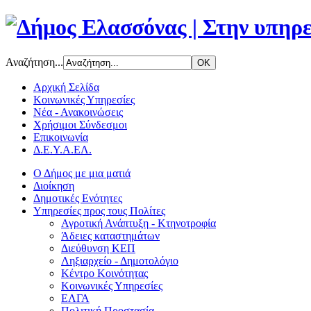
Αναζήτηση...
Αρχική Σελίδα
Κοινωνικές Υπηρεσίες
Νέα - Ανακοινώσεις
Χρήσιμοι Σύνδεσμοι
Επικοινωνία
Δ.Ε.Υ.Α.ΕΛ.
Ο Δήμος με μια ματιά
Διοίκηση
Δημοτικές Ενότητες
Υπηρεσίες προς τους Πολίτες
Αγροτική Ανάπτυξη - Κτηνοτροφία
Άδειες καταστημάτων
Διεύθυνση ΚΕΠ
Ληξιαρχείο - Δημοτολόγιο
Κέντρο Κοινότητας
Κοινωνικές Υπηρεσίες
ΕΛΓΑ
Πολιτική Προστασία