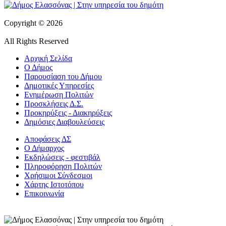
Copyright © 2026
All Rights Reserved
Αρχική Σελίδα
Ο Δήμος
Παρουσίαση του Δήμου
Δημοτικές Υπηρεσίες
Ενημέρωση Πολιτών
Προσκλήσεις Δ.Σ.
Προκηρύξεις - Διακηρύξεις
Δημόσιες Διαβουλεύσεις
Αποφάσεις ΔΣ
Ο Δήμαρχος
Εκδηλώσεις - φεστιβάλ
Πληροφόρηση Πολιτών
Χρήσιμοι Σύνδεσμοι
Χάρτης Ιστοτόπου
Επικοινωνία