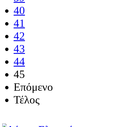
40
41
42
43
44
45
Επόμενο
Τέλος