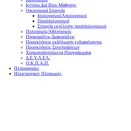
Κέντρο Διά Βίου Μάθησης
Οικονομικά Στοιχεία
Ισολογισμοί/Απολογισμοί
Προϋπολογισμοί
Στοιχεία εκτέλεσης προϋπολογισμού
Πολιτισμός/Αθλητισμός
Προκηρύξεις-Διακηρύξεις
Προσκλήσεις εκδήλωσης ενδιαφέροντος
Προσκλήσεις Συνεδριάσεων
Χρηματοδοτούμενα Προγράμματα
Δ.Ε.Υ.Α.ΕΛ.
Ο.Κ.Π.Α.Π.
Πληροφορίες
Ηλεκτρονικές Πληρωμές