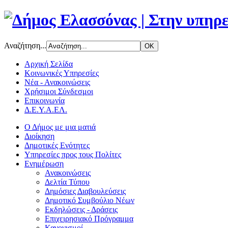
Αναζήτηση...
Αρχική Σελίδα
Κοινωνικές Υπηρεσίες
Νέα - Ανακοινώσεις
Χρήσιμοι Σύνδεσμοι
Επικοινωνία
Δ.Ε.Υ.Α.ΕΛ.
Ο Δήμος με μια ματιά
Διοίκηση
Δημοτικές Ενότητες
Υπηρεσίες προς τους Πολίτες
Ενημέρωση
Ανακοινώσεις
Δελτία Τύπου
Δημόσιες Διαβουλεύσεις
Δημοτικό Συμβούλιο Νέων
Εκδηλώσεις - Δράσεις
Επιχειρησιακό Πρόγραμμα
Κανονισμοί