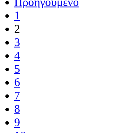
Προηγούμενο
1
2
3
4
5
6
7
8
9