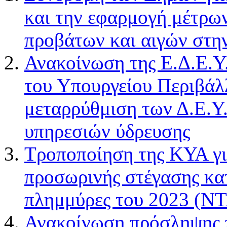
και την εφαρμογή μέτρω
προβάτων και αιγών στη
Ανακοίνωση της Ε.Δ.Ε.Υ
του Υπουργείου Περιβάλλ
μεταρρύθμιση των Δ.Ε.Υ
υπηρεσιών ύδρευσης
Τροποποίηση της ΚΥΑ γ
προσωρινής στέγασης κα
πλημμύρες του 2023 (Ν
Ανακοίνωση πρόσληψης 