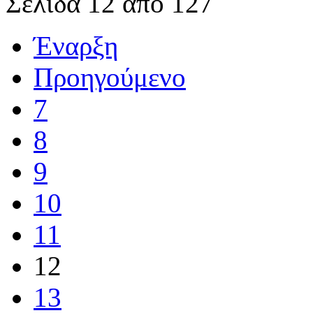
Σελίδα 12 από 127
Έναρξη
Προηγούμενο
7
8
9
10
11
12
13