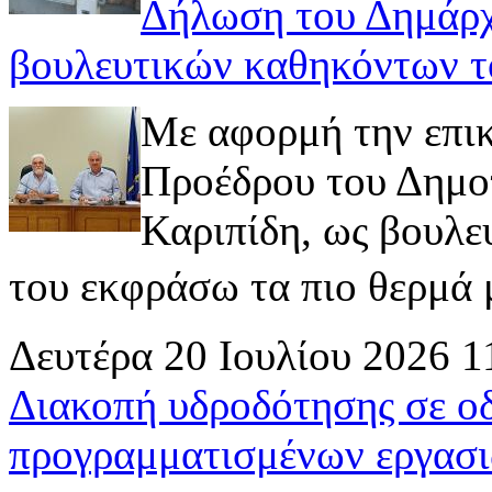
Δήλωση του Δημάρχ
βουλευτικών καθηκόντων τ
Με αφορμή την επι
Προέδρου του Δημοτ
Καριπίδη, ως βουλε
του εκφράσω τα πιο θερμά μ
Δευτέρα 20 Ιουλίου 2026 1
Διακοπή υδροδότησης σε ο
προγραμματισμένων εργασι