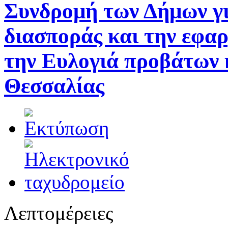
Συνδρομή των Δήμων γι
διασποράς και την εφα
την Ευλογιά προβάτων 
Θεσσαλίας
Λεπτομέρειες