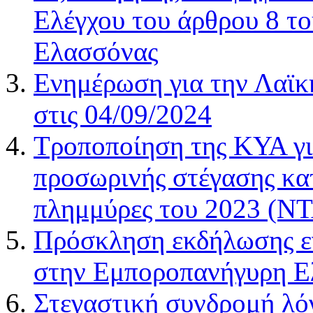
Ελέγχου του άρθρου 8 τ
Ελασσόνας
Ενημέρωση για την Λαϊκ
στις 04/09/2024
Τροποποίηση της ΚΥΑ γ
προσωρινής στέγασης κα
πλημμύρες του 2023 (Ν
Πρόσκληση εκδήλωσης εν
στην Εμποροπανήγυρη Ε
Στεγαστική συνδρομή 