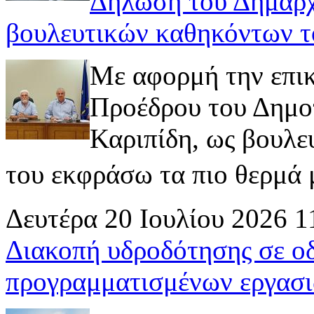
Δήλωση του Δημάρχ
βουλευτικών καθηκόντων τ
Με αφορμή την επι
Προέδρου του Δημοτ
Καριπίδη, ως βουλε
του εκφράσω τα πιο θερμά μ
Δευτέρα 20 Ιουλίου 2026 1
Διακοπή υδροδότησης σε ο
προγραμματισμένων εργασι