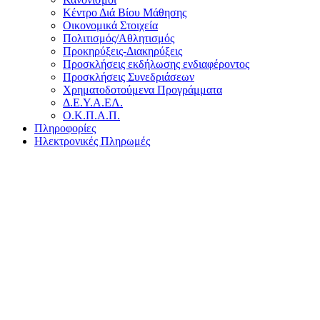
Κέντρο Διά Βίου Μάθησης
Οικονομικά Στοιχεία
Πολιτισμός/Αθλητισμός
Προκηρύξεις-Διακηρύξεις
Προσκλήσεις εκδήλωσης ενδιαφέροντος
Προσκλήσεις Συνεδριάσεων
Χρηματοδοτούμενα Προγράμματα
Δ.Ε.Υ.Α.ΕΛ.
Ο.Κ.Π.Α.Π.
Πληροφορίες
Ηλεκτρονικές Πληρωμές