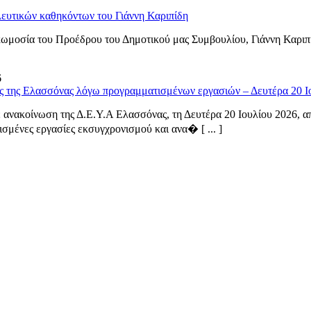
ευτικών καθηκόντων του Γιάννη Καριπίδη
ωμοσία του Προέδρου του Δημοτικού μας Συμβουλίου, Γιάννη Καριπ
6
ς της Ελασσόνας λόγω προγραμματισμένων εργασιών – Δευτέρα 20 Ι
ανακοίνωση της Δ.Ε.Υ.Α Ελασσόνας, τη Δευτέρα 20 Ιουλίου 2026, από
σμένες εργασίες εκσυγχρονισμού και ανα� [ ... ]