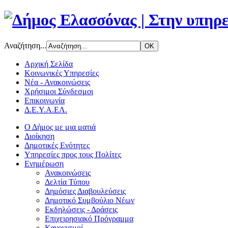
Αναζήτηση...
Αρχική Σελίδα
Κοινωνικές Υπηρεσίες
Νέα - Ανακοινώσεις
Χρήσιμοι Σύνδεσμοι
Επικοινωνία
Δ.Ε.Υ.Α.ΕΛ.
Ο Δήμος με μια ματιά
Διοίκηση
Δημοτικές Ενότητες
Υπηρεσίες προς τους Πολίτες
Ενημέρωση
Ανακοινώσεις
Δελτία Τύπου
Δημόσιες Διαβουλεύσεις
Δημοτικό Συμβούλιο Νέων
Εκδηλώσεις - Δράσεις
Επιχειρησιακό Πρόγραμμα
Κανονισμοί