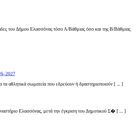
νάδες του Δήμου Ελασσόνας τόσο Α/Βάθμιας όσο και της Β/Βάθμιας
26–2027
α αθλητικά σωματεία που εδρεύουν ή δραστηριοποιούν [ ... ]
στήριο Ελασσόνας, μετά την έγκριση του Δημοτικού Σ� [ ... ]