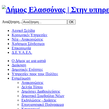
Αναζήτηση...
Αρχική Σελίδα
Κοινωνικές Υπηρεσίες
Νέα - Ανακοινώσεις
Χρήσιμοι Σύνδεσμοι
Επικοινωνία
Δ.Ε.Υ.Α.ΕΛ.
Ο Δήμος με μια ματιά
Διοίκηση
Δημοτικές Ενότητες
Υπηρεσίες προς τους Πολίτες
Ενημέρωση
Ανακοινώσεις
Δελτία Τύπου
Δημόσιες Διαβουλεύσεις
Δημοτικό Συμβούλιο Νέων
Εκδηλώσεις - Δράσεις
Επιχειρησιακό Πρόγραμμα
Κανονισμοί