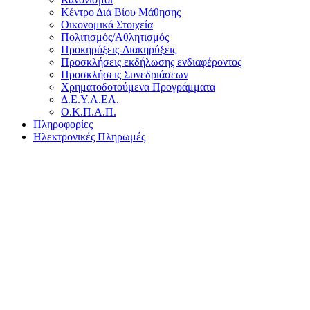
Κέντρο Διά Βίου Μάθησης
Οικονομικά Στοιχεία
Πολιτισμός/Αθλητισμός
Προκηρύξεις-Διακηρύξεις
Προσκλήσεις εκδήλωσης ενδιαφέροντος
Προσκλήσεις Συνεδριάσεων
Χρηματοδοτούμενα Προγράμματα
Δ.Ε.Υ.Α.ΕΛ.
Ο.Κ.Π.Α.Π.
Πληροφορίες
Ηλεκτρονικές Πληρωμές