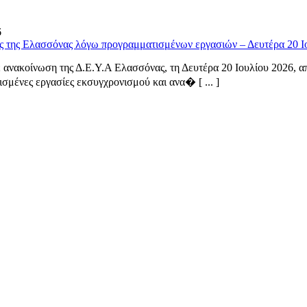
6
ς της Ελασσόνας λόγω προγραμματισμένων εργασιών – Δευτέρα 20 Ι
ανακοίνωση της Δ.Ε.Υ.Α Ελασσόνας, τη Δευτέρα 20 Ιουλίου 2026, από
σμένες εργασίες εκσυγχρονισμού και ανα� [ ... ]