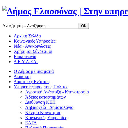
Αναζήτηση...
Αρχική Σελίδα
Κοινωνικές Υπηρεσίες
Νέα - Ανακοινώσεις
Χρήσιμοι Σύνδεσμοι
Επικοινωνία
Δ.Ε.Υ.Α.ΕΛ.
Ο Δήμος με μια ματιά
Διοίκηση
Δημοτικές Ενότητες
Υπηρεσίες προς τους Πολίτες
Αγροτική Ανάπτυξη - Κτηνοτροφία
Άδειες καταστημάτων
Διεύθυνση ΚΕΠ
Ληξιαρχείο - Δημοτολόγιο
Κέντρο Κοινότητας
Κοινωνικές Υπηρεσίες
ΕΛΓΑ
Πολιτική Προστασία