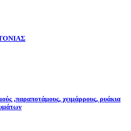
ΤΟΝΙΑΣ
αμούς ,παραποτάμους, χειμάρρους, ρυάκια
ευμάτων