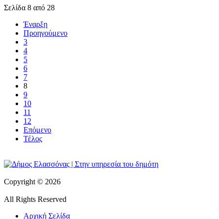
Σελίδα 8 από 28
Έναρξη
Προηγούμενο
3
4
5
6
7
8
9
10
11
12
Επόμενο
Τέλος
Copyright © 2026
All Rights Reserved
Αρχική Σελίδα