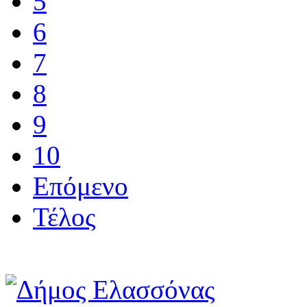
5
6
7
8
9
10
Επόμενο
Τέλος