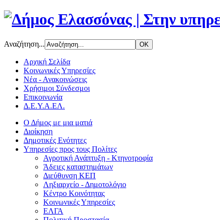
Αναζήτηση...
Αρχική Σελίδα
Κοινωνικές Υπηρεσίες
Νέα - Ανακοινώσεις
Χρήσιμοι Σύνδεσμοι
Επικοινωνία
Δ.Ε.Υ.Α.ΕΛ.
Ο Δήμος με μια ματιά
Διοίκηση
Δημοτικές Ενότητες
Υπηρεσίες προς τους Πολίτες
Αγροτική Ανάπτυξη - Κτηνοτροφία
Άδειες καταστημάτων
Διεύθυνση ΚΕΠ
Ληξιαρχείο - Δημοτολόγιο
Κέντρο Κοινότητας
Κοινωνικές Υπηρεσίες
ΕΛΓΑ
Πολιτική Προστασία