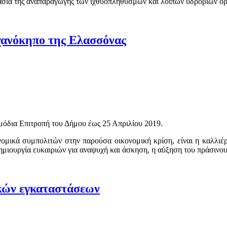
τασία της αναπαραγωγής των ιχθυοπληθυσμών και λοιπών υδρόβιων ορ
χανόκηπο της Ελασσόνας
μόδια Επιτροπή του Δήμου έως 25 Απριλίου 2019.
νομικά συμπολιτών στην παρούσα οικονομική κρίση, είναι η καλλι
δημιουργία ευκαιριών για αναψυχή και άσκηση, η αύξηση του πράσινου
κών εγκαταστάσεων