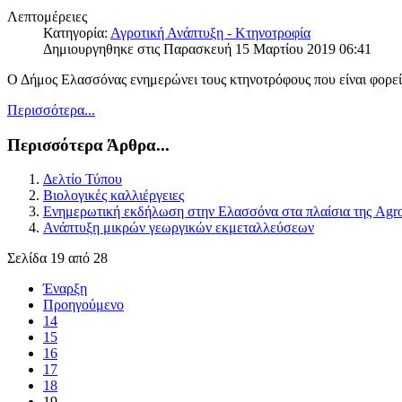
Λεπτομέρειες
Κατηγορία:
Αγροτική Ανάπτυξη - Κτηνοτροφία
Δημιουργηθηκε στις Παρασκευή 15 Μαρτίου 2019 06:41
Ο Δήμος Ελασσόνας ενημερώνει τους κτηνοτρόφους που είναι φορε
Περισσότερα...
Περισσότερα Άρθρα...
Δελτίο Τύπου
Βιολογικές καλλιέργειες
Ενημερωτική εκδήλωση στην Ελασσόνα στα πλαίσια της Agro
Ανάπτυξη μικρών γεωργικών εκμεταλλεύσεων
Σελίδα 19 από 28
Έναρξη
Προηγούμενο
14
15
16
17
18
19