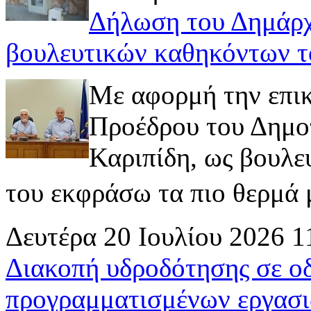
Δήλωση του Δημάρχ
βουλευτικών καθηκόντων τ
Με αφορμή την επι
Προέδρου του Δημοτ
Καριπίδη, ως βουλε
του εκφράσω τα πιο θερμά μ
Δευτέρα 20 Ιουλίου 2026 1
Διακοπή υδροδότησης σε ο
προγραμματισμένων εργασι