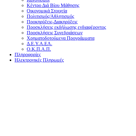
Κέντρο Διά Βίου Μάθησης
Οικονομικά Στοιχεία
Πολιτισμός/Αθλητισμός
Προκηρύξεις-Διακηρύξεις
Προσκλήσεις εκδήλωσης ενδιαφέροντος
Προσκλήσεις Συνεδριάσεων
Χρηματοδοτούμενα Προγράμματα
Δ.Ε.Υ.Α.ΕΛ.
Ο.Κ.Π.Α.Π.
Πληροφορίες
Ηλεκτρονικές Πληρωμές