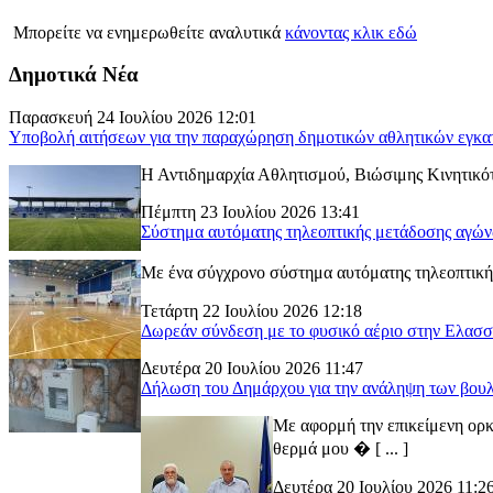
Μπορείτε να ενημερωθείτε αναλυτικά
κάνοντας κλικ εδώ
Δημοτικά Νέα
Παρασκευή 24 Ιουλίου 2026 12:01
Υποβολή αιτήσεων για την παραχώρηση δημοτικών αθλητικών εγκα
Η Αντιδημαρχία Αθλητισμού, Βιώσιμης Κινητικότ
Πέμπτη 23 Ιουλίου 2026 13:41
Σύστημα αυτόματης τηλεοπτικής μετάδοσης αγώ
Με ένα σύγχρονο σύστημα αυτόματης τηλεοπτικής
Τετάρτη 22 Ιουλίου 2026 12:18
Δωρεάν σύνδεση με το φυσικό αέριο στην Ελασ
Δευτέρα 20 Ιουλίου 2026 11:47
Δήλωση του Δημάρχου για την ανάληψη των βουλ
Με αφορμή την επικείμενη ορκ
θερμά μου � [ ... ]
Δευτέρα 20 Ιουλίου 2026 11:2