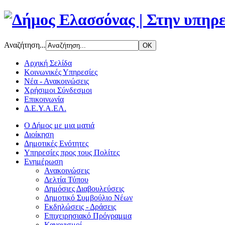
Αναζήτηση...
Αρχική Σελίδα
Κοινωνικές Υπηρεσίες
Νέα - Ανακοινώσεις
Χρήσιμοι Σύνδεσμοι
Επικοινωνία
Δ.Ε.Υ.Α.ΕΛ.
Ο Δήμος με μια ματιά
Διοίκηση
Δημοτικές Ενότητες
Υπηρεσίες προς τους Πολίτες
Ενημέρωση
Ανακοινώσεις
Δελτία Τύπου
Δημόσιες Διαβουλεύσεις
Δημοτικό Συμβούλιο Νέων
Εκδηλώσεις - Δράσεις
Επιχειρησιακό Πρόγραμμα
Κανονισμοί