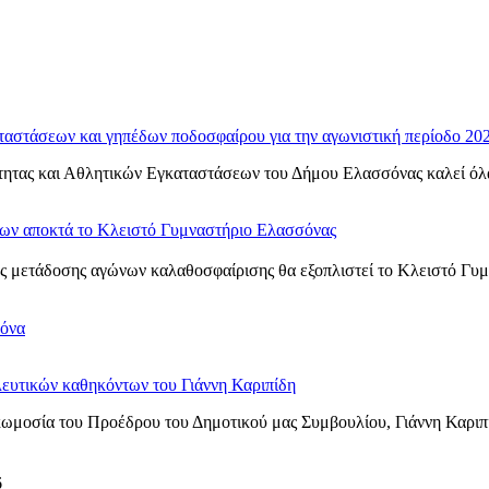
ταστάσεων και γηπέδων ποδοσφαίρου για την αγωνιστική περίοδο 20
ητας και Αθλητικών Εγκαταστάσεων του Δήμου Ελασσόνας καλεί όλα τ
νων αποκτά το Κλειστό Γυμναστήριο Ελασσόνας
 μετάδοσης αγώνων καλαθοσφαίρισης θα εξοπλιστεί το Κλειστό Γυμνα
σόνα
ευτικών καθηκόντων του Γιάννη Καριπίδη
ωμοσία του Προέδρου του Δημοτικού μας Συμβουλίου, Γιάννη Καριπ
6