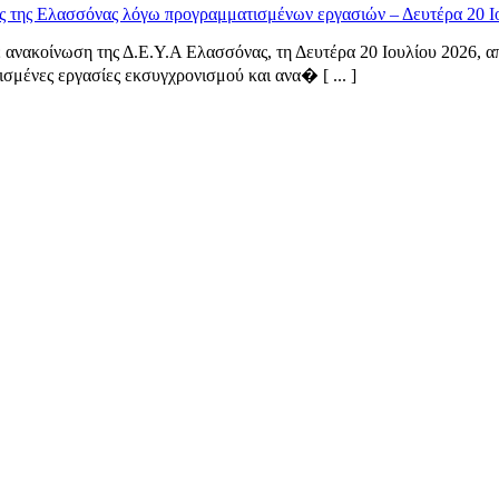
ς της Ελασσόνας λόγω προγραμματισμένων εργασιών – Δευτέρα 20 Ι
ανακοίνωση της Δ.Ε.Υ.Α Ελασσόνας, τη Δευτέρα 20 Ιουλίου 2026, από
σμένες εργασίες εκσυγχρονισμού και ανα� [ ... ]