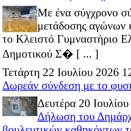
Με ένα σύγχρονο σ
μετάδοσης αγώνων κ
το Κλειστό Γυμναστήριο Ελ
Δημοτικού Σ� [ ... ]
Τετάρτη 22 Ιουλίου 2026 1
Δωρεάν σύνδεση με το φυσ
Δευτέρα 20 Ιουλίου
Δήλωση του Δημάρχ
βουλευτικών καθηκόντων τ