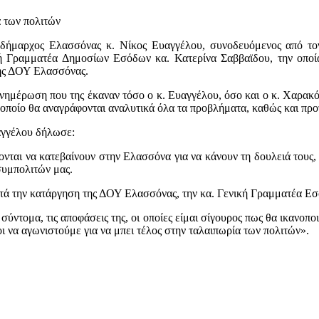
α των πολιτών
 δήμαρχος Ελασσόνας κ. Νίκος Ευαγγέλου, συνοδευόμενος από τ
ή Γραμματέα Δημοσίων Εσόδων κα. Κατερίνα Σαββαϊδου, την οποία
της ΔΟΥ Ελασσόνας.
νημέρωση που της έκαναν τόσο ο κ. Ευαγγέλου, όσο και ο κ. Χαρακ
οποίο θα αναγράφονται αναλυτικά όλα τα προβλήματα, καθώς και προτ
αγγέλου δήλωσε:
νται να κατεβαίνουν στην Ελασσόνα για να κάνουν τη δουλειά τους,
συμπολιτών μας.
ετά την κατάργηση της ΔΟΥ Ελασσόνας, την κα. Γενική Γραμματέα Ε
σύντομα, τις αποφάσεις της, οι οποίες είμαι σίγουρος πως θα ικανοπο
 να αγωνιστούμε για να μπει τέλος στην ταλαιπωρία των πολιτών».