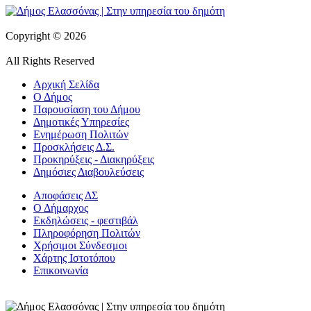
Copyright © 2026
All Rights Reserved
Αρχική Σελίδα
Ο Δήμος
Παρουσίαση του Δήμου
Δημοτικές Υπηρεσίες
Ενημέρωση Πολιτών
Προσκλήσεις Δ.Σ.
Προκηρύξεις - Διακηρύξεις
Δημόσιες Διαβουλεύσεις
Αποφάσεις ΔΣ
Ο Δήμαρχος
Εκδηλώσεις - φεστιβάλ
Πληροφόρηση Πολιτών
Χρήσιμοι Σύνδεσμοι
Χάρτης Ιστοτόπου
Επικοινωνία