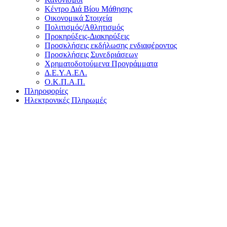
Κέντρο Διά Βίου Μάθησης
Οικονομικά Στοιχεία
Πολιτισμός/Αθλητισμός
Προκηρύξεις-Διακηρύξεις
Προσκλήσεις εκδήλωσης ενδιαφέροντος
Προσκλήσεις Συνεδριάσεων
Χρηματοδοτούμενα Προγράμματα
Δ.Ε.Υ.Α.ΕΛ.
Ο.Κ.Π.Α.Π.
Πληροφορίες
Ηλεκτρονικές Πληρωμές