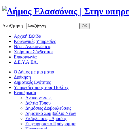
Αναζήτηση...
Αρχική Σελίδα
Κοινωνικές Υπηρεσίες
Νέα - Ανακοινώσεις
Χρήσιμοι Σύνδεσμοι
Επικοινωνία
Δ.Ε.Υ.Α.ΕΛ.
Ο Δήμος με μια ματιά
Διοίκηση
Δημοτικές Ενότητες
Υπηρεσίες προς τους Πολίτες
Ενημέρωση
Ανακοινώσεις
Δελτία Τύπου
Δημόσιες Διαβουλεύσεις
Δημοτικό Συμβούλιο Νέων
Εκδηλώσεις - Δράσεις
Επιχειρησιακό Πρόγραμμα
Κανονισμοί