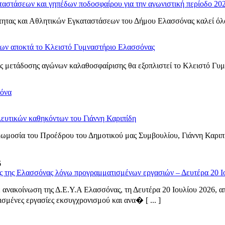
ταστάσεων και γηπέδων ποδοσφαίρου για την αγωνιστική περίοδο 20
ητας και Αθλητικών Εγκαταστάσεων του Δήμου Ελασσόνας καλεί όλα τ
νων αποκτά το Κλειστό Γυμναστήριο Ελασσόνας
 μετάδοσης αγώνων καλαθοσφαίρισης θα εξοπλιστεί το Κλειστό Γυμνα
σόνα
ευτικών καθηκόντων του Γιάννη Καριπίδη
ωμοσία του Προέδρου του Δημοτικού μας Συμβουλίου, Γιάννη Καριπ
6
ς της Ελασσόνας λόγω προγραμματισμένων εργασιών – Δευτέρα 20 Ι
ανακοίνωση της Δ.Ε.Υ.Α Ελασσόνας, τη Δευτέρα 20 Ιουλίου 2026, από
σμένες εργασίες εκσυγχρονισμού και ανα� [ ... ]