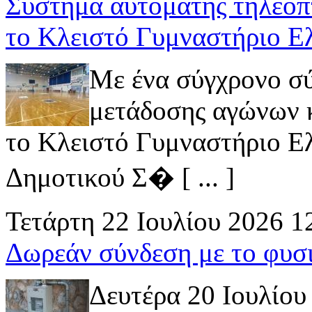
Σύστημα αυτόματης τηλεοπ
το Κλειστό Γυμναστήριο Ε
Με ένα σύγχρονο σ
μετάδοσης αγώνων κ
το Κλειστό Γυμναστήριο Ελ
Δημοτικού Σ� [ ... ]
Τετάρτη 22 Ιουλίου 2026 1
Δωρεάν σύνδεση με το φυσ
Δευτέρα 20 Ιουλίου