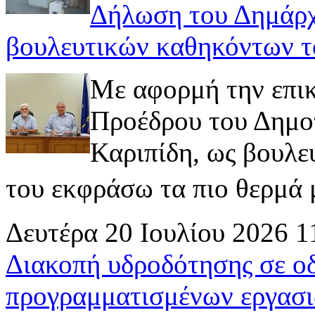
Δήλωση του Δημάρχ
βουλευτικών καθηκόντων τ
Με αφορμή την επι
Προέδρου του Δημοτ
Καριπίδη, ως βουλε
του εκφράσω τα πιο θερμά μ
Δευτέρα 20 Ιουλίου 2026 1
Διακοπή υδροδότησης σε ο
προγραμματισμένων εργασι