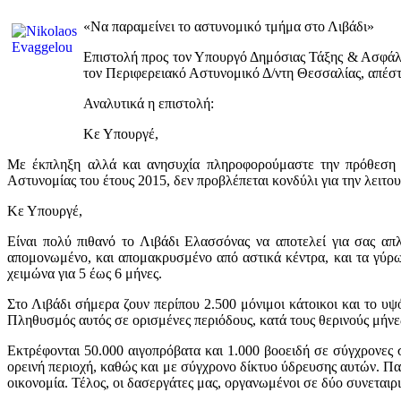
«Να παραμείνει το αστυνομικό τμήμα στο Λιβάδι»
Επιστολή προς τον Υπουργό Δημόσιας Τάξης & Ασφάλει
τον Περιφερειακό Αστυνομικό Δ/ντη Θεσσαλίας, απέστ
Αναλυτικά η επιστολή:
Κε Υπουργέ,
Με έκπληξη αλλά και ανησυχία πληροφορούμαστε την πρόθεση 
Αστυνομίας του έτους 2015, δεν προβλέπεται κονδύλι για την λειτο
Κε Υπουργέ,
Είναι πολύ πιθανό το Λιβάδι Ελασσόνας να αποτελεί για σας α
απομονωμένο, και απομακρυσμένο από αστικά κέντρα, και τα γύρω 
χειμώνα για 5 έως 6 μήνες.
Στο Λιβάδι σήμερα ζουν περίπου 2.500 μόνιμοι κάτοικοι και το υψ
Πληθυσμός αυτός σε ορισμένες περιόδους, κατά τους θερινούς μήνες 
Εκτρέφονται 50.000 αιγοπρόβατα και 1.000 βοοειδή σε σύγχρονες 
ορεινή περιοχή, καθώς και με σύγχρονο δίκτυο ύδρευσης αυτών. 
οικονομία. Τέλος, οι δασεργάτες μας, οργανωμένοι σε δύο συνεταιρ