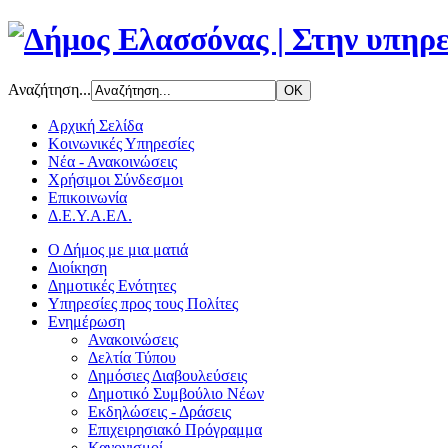
Αναζήτηση...
Αρχική Σελίδα
Κοινωνικές Υπηρεσίες
Νέα - Ανακοινώσεις
Χρήσιμοι Σύνδεσμοι
Επικοινωνία
Δ.Ε.Υ.Α.ΕΛ.
Ο Δήμος με μια ματιά
Διοίκηση
Δημοτικές Ενότητες
Υπηρεσίες προς τους Πολίτες
Ενημέρωση
Ανακοινώσεις
Δελτία Τύπου
Δημόσιες Διαβουλεύσεις
Δημοτικό Συμβούλιο Νέων
Εκδηλώσεις - Δράσεις
Επιχειρησιακό Πρόγραμμα
Κανονισμοί