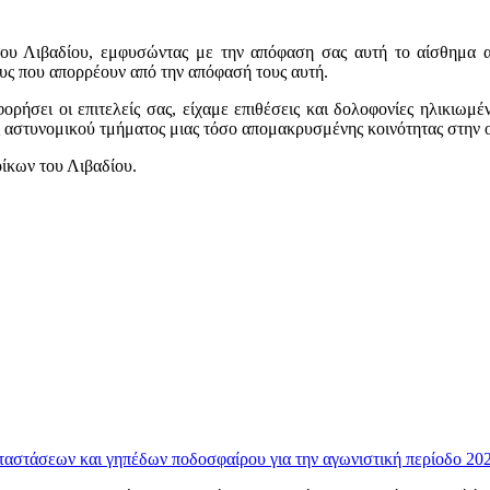
υ Λιβαδίου, εμφυσώντας με την απόφαση σας αυτή το αίσθημα ασφ
υς που απορρέουν από την απόφασή τους αυτή.
ήσει οι επιτελείς σας, είχαμε επιθέσεις και δολοφονίες ηλικιωμέν
ός αστυνομικού τμήματος μιας τόσο απομακρυσμένης κοινότητας στην ο
οίκων του Λιβαδίου.
ταστάσεων και γηπέδων ποδοσφαίρου για την αγωνιστική περίοδο 20