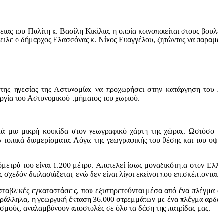
ας του Πολίτη κ. Βασίλη Κικίλια, η οποία κοινοποιείται στους βου
ειλε ο δήμαρχος Ελασσόνας κ. Νίκος Ευαγγέλου, ζητώντας να παραμε
της ηγεσίας της Αστυνομίας να προχωρήσει στην κατάργηση του 
υργία του Αστυνομικού τμήματος του χωριού.
πλά μια μικρή κουκίδα στον γεωγραφικό χάρτη της χώρας. Ωστόσο 
τοπικά διαμερίσματα. Λόγω της γεωγραφικής του θέσης και του υψο
όμετρό του είναι 1.200 μέτρα. Αποτελεί ίσως μοναδικότητα στον Ελ
σχεδόν διπλασιάζεται, ενώ δεν είναι λίγοι εκείνοι που επισκέπτονται
σταβλικές εγκαταστάσεις, που εξυπηρετούνται μέσα από ένα πλέγμα α
Παράλληλα, η γεωργική έκταση 36.000 στρεμμάτων με ένα πλέγμα αρ
ισμούς, αναλαμβάνουν αποστολές σε όλα τα δάση της πατρίδας μας.