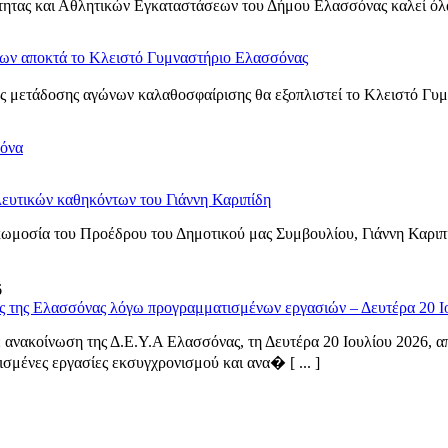
ητας και Αθλητικών Εγκαταστάσεων του Δήμου Ελασσόνας καλεί όλα τ
νων αποκτά το Κλειστό Γυμναστήριο Ελασσόνας
 μετάδοσης αγώνων καλαθοσφαίρισης θα εξοπλιστεί το Κλειστό Γυμνα
σόνα
ευτικών καθηκόντων του Γιάννη Καριπίδη
ωμοσία του Προέδρου του Δημοτικού μας Συμβουλίου, Γιάννη Καριπ
6
ς της Ελασσόνας λόγω προγραμματισμένων εργασιών – Δευτέρα 20 Ι
ανακοίνωση της Δ.Ε.Υ.Α Ελασσόνας, τη Δευτέρα 20 Ιουλίου 2026, από
σμένες εργασίες εκσυγχρονισμού και ανα� [ ... ]