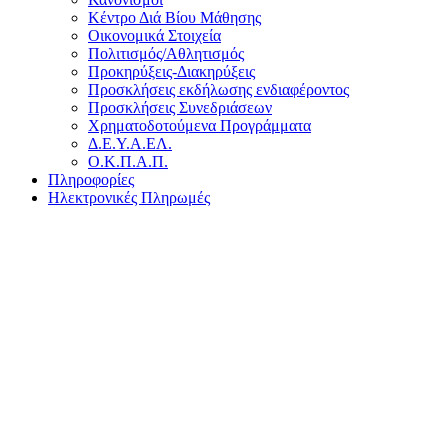
Κέντρο Διά Βίου Μάθησης
Οικονομικά Στοιχεία
Πολιτισμός/Αθλητισμός
Προκηρύξεις-Διακηρύξεις
Προσκλήσεις εκδήλωσης ενδιαφέροντος
Προσκλήσεις Συνεδριάσεων
Χρηματοδοτούμενα Προγράμματα
Δ.Ε.Υ.Α.ΕΛ.
Ο.Κ.Π.Α.Π.
Πληροφορίες
Ηλεκτρονικές Πληρωμές