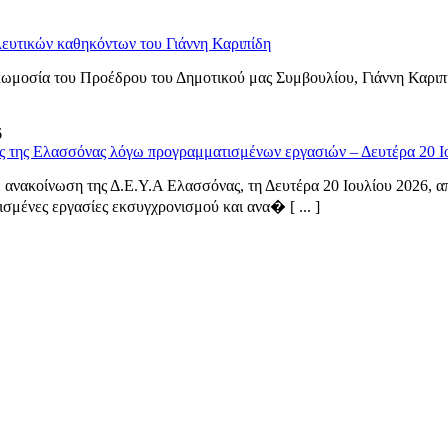
ευτικών καθηκόντων του Γιάννη Καριπίδη
ωμοσία του Προέδρου του Δημοτικού μας Συμβουλίου, Γιάννη Καριπ
6
ς της Ελασσόνας λόγω προγραμματισμένων εργασιών – Δευτέρα 20 Ι
ανακοίνωση της Δ.Ε.Υ.Α Ελασσόνας, τη Δευτέρα 20 Ιουλίου 2026, από
σμένες εργασίες εκσυγχρονισμού και ανα� [ ... ]