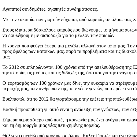
Αγαπητοί συνδημότες, αγαπητές συνδημότισσες,
Με την ευκαιρία των γιορτών εύχομαι, από καρδιάς, σε όλους σας 
Στους ιδιαίτερα δύσκολους καιρούς που βιώνουμε, το μήνυμα αυτών 
να δουλέψουμε με αισιοδοξία για το μέλλον των παιδιών.
Η χρονιά που φεύγει έφερε μια μεγάλη αλλαγή στον τόπο μας. Τον ε
προς όφελος των κατοίκων μας, παρά τα προβλήματα και τις δυσκολί
μας.
Το 2012 συμπληρώνονται 100 χρόνια από την απελευθέρωση της Ελα
την ιστορία, τις μνήμες και τις διδαχές της, όσο και για την ανάγκη
Ο εορτασμός των 100 χρόνων μας δίνει την ευκαιρία να στρέψουμε
περιοχής μας, των ανθρώπων της, των νέων γενιών, που πρέπει να 
Ευελπιστώ, ότι το 2012 θα γιορτάσουμε την επέτειο της απελευθέρωσ
Βασική προϋπόθεση γι' αυτό είναι η ανάδειξη των γνώσεων, των δε
Σήμερα περισσότερο από ποτέ, η κοινωνία μας έχει ανάγκη να επανα
και τη δημιουργία μιας νέας πετυχημένης πορείας.
Θέλω να ευχηθώ από καρδιάς σε όλους, Καλές Γιορτές και ένα ελπιδ