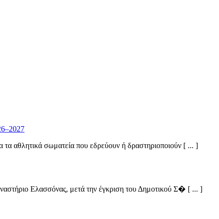
26–2027
α αθλητικά σωματεία που εδρεύουν ή δραστηριοποιούν [ ... ]
στήριο Ελασσόνας, μετά την έγκριση του Δημοτικού Σ� [ ... ]