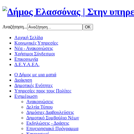
Αναζήτηση...
Αρχική Σελίδα
Κοινωνικές Υπηρεσίες
Νέα - Ανακοινώσεις
Χρήσιμοι Σύνδεσμοι
Επικοινωνία
Δ.Ε.Υ.Α.ΕΛ.
Ο Δήμος με μια ματιά
Διοίκηση
Δημοτικές Ενότητες
Υπηρεσίες προς τους Πολίτες
Ενημέρωση
Ανακοινώσεις
Δελτία Τύπου
Δημόσιες Διαβουλεύσεις
Δημοτικό Συμβούλιο Νέων
Εκδηλώσεις - Δράσεις
Επιχειρησιακό Πρόγραμμα
Κανονισμοί