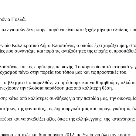
Χρόνια Πολλά.
των γιορτών δεν μπορεί παρά να είναι κατεξοχήν μήνυμα ελπίδας. που 
νιαίο Καλλικρατικό Δήμο Ελασσόνας, ο οποίος έχει χαράξει ήδη, στον
ες που συναντάμε και παρά τις αντιξοότητες της εποχής οι προσπάθει
σσόνας και της ευρύτερης περιοχής. Το κορυφαίο αυτό ιστορικό γεγ
 στοχασμού πάνω στην πορεία του τόπου μας και τις προοπτικές του.
 το βλέμμα στο παρελθόν, να τιμήσουμε και να θυμηθούμε, αλλά κα
συνεχίσουν την πλούσια παράδοση μας από καλύτερη θέση.
ης κάτω από καλύτερες συνθήκες για την πατρίδα μας, την οικονομία 
ξιοτήτων, της φαντασίας, της δημιουργικότητας και παραγωγικότητας
φέρει και να αναδείξει αξίες όπως της αλληλεγγύης, της κατανόησης κ
οφόρο, ευτυχές και δημιουργικό 2012, με Υγεία για όλο τον κόσμο.