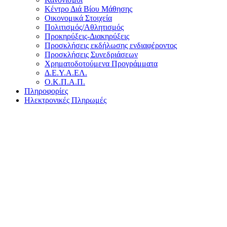
Κέντρο Διά Βίου Μάθησης
Οικονομικά Στοιχεία
Πολιτισμός/Αθλητισμός
Προκηρύξεις-Διακηρύξεις
Προσκλήσεις εκδήλωσης ενδιαφέροντος
Προσκλήσεις Συνεδριάσεων
Χρηματοδοτούμενα Προγράμματα
Δ.Ε.Υ.Α.ΕΛ.
Ο.Κ.Π.Α.Π.
Πληροφορίες
Ηλεκτρονικές Πληρωμές