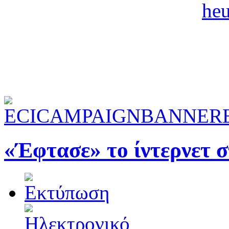
«Έφτασε» το ίντερνετ 