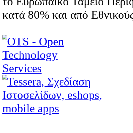
το Ευρωπαϊκό Ταμείο Περι
κατά 80% και από Εθνικού