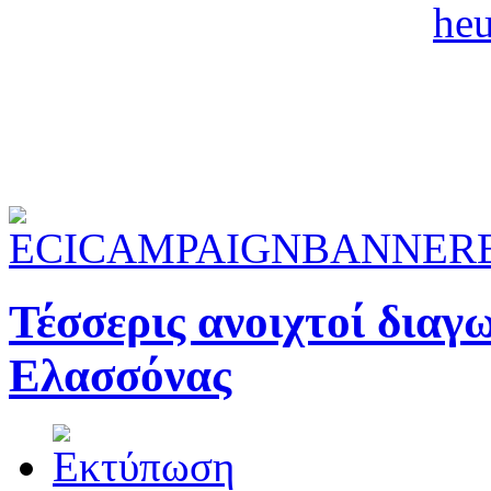
Τέσσερις ανοιχτοί διαγ
Ελασσόνας