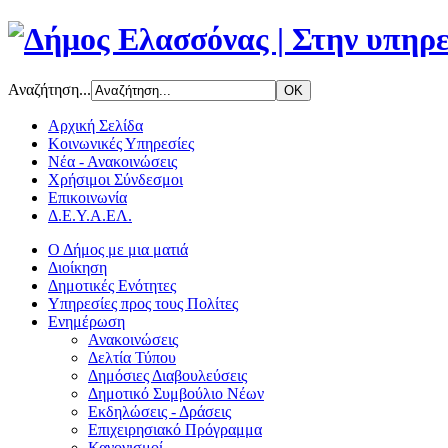
Αναζήτηση...
Αρχική Σελίδα
Κοινωνικές Υπηρεσίες
Νέα - Ανακοινώσεις
Χρήσιμοι Σύνδεσμοι
Επικοινωνία
Δ.Ε.Υ.Α.ΕΛ.
Ο Δήμος με μια ματιά
Διοίκηση
Δημοτικές Ενότητες
Υπηρεσίες προς τους Πολίτες
Ενημέρωση
Ανακοινώσεις
Δελτία Τύπου
Δημόσιες Διαβουλεύσεις
Δημοτικό Συμβούλιο Νέων
Εκδηλώσεις - Δράσεις
Επιχειρησιακό Πρόγραμμα
Κανονισμοί