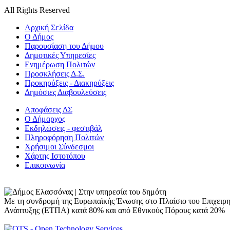
All Rights Reserved
Αρχική Σελίδα
Ο Δήμος
Παρουσίαση του Δήμου
Δημοτικές Υπηρεσίες
Ενημέρωση Πολιτών
Προσκλήσεις Δ.Σ.
Προκηρύξεις - Διακηρύξεις
Δημόσιες Διαβουλεύσεις
Αποφάσεις ΔΣ
Ο Δήμαρχος
Εκδηλώσεις - φεστιβάλ
Πληροφόρηση Πολιτών
Χρήσιμοι Σύνδεσμοι
Χάρτης Ιστοτόπου
Επικοινωνία
Με τη συνδρομή της Ευρωπαϊκής Ένωσης στο Πλαίσιο του Επιχειρ
Ανάπτυξης (ΕΤΠΑ) κατά 80% και από Εθνικούς Πόρους κατά 20%