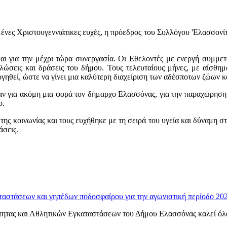
ένες Χριστουγεννιάτικες ευχές, η πρόεδρος του Συλλόγου 'Ελασσονίτε
και για την μέχρι τώρα συνεργασία. Οι Εθελοντές με ενεργή συμμε
ηλώσεις και δράσεις του δήμου. Τους τελευταίους μήνες, με αίσθη
γηθεί, ώστε να γίνει μια καλύτερη διαχείριση των αδέσποτων ζώων κ
αν για ακόμη μια φορά τον δήμαρχο Ελασσόνας, για την παραχώρηση 
ο.
της κοινωνίας και τους ευχήθηκε με τη σειρά του υγεία και δύναμη στ
άσεις.
ταστάσεων και γηπέδων ποδοσφαίρου για την αγωνιστική περίοδο 20
ητας και Αθλητικών Εγκαταστάσεων του Δήμου Ελασσόνας καλεί όλα τ