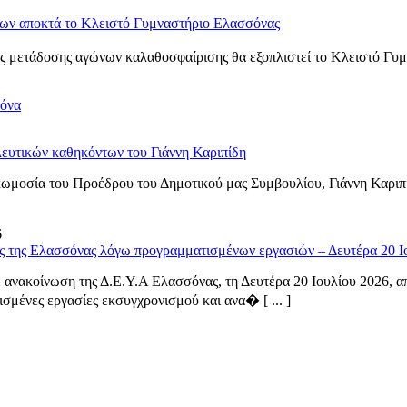
νων αποκτά το Κλειστό Γυμναστήριο Ελασσόνας
 μετάδοσης αγώνων καλαθοσφαίρισης θα εξοπλιστεί το Κλειστό Γυμνα
σόνα
ευτικών καθηκόντων του Γιάννη Καριπίδη
ωμοσία του Προέδρου του Δημοτικού μας Συμβουλίου, Γιάννη Καριπ
6
ς της Ελασσόνας λόγω προγραμματισμένων εργασιών – Δευτέρα 20 Ι
ανακοίνωση της Δ.Ε.Υ.Α Ελασσόνας, τη Δευτέρα 20 Ιουλίου 2026, από
σμένες εργασίες εκσυγχρονισμού και ανα� [ ... ]