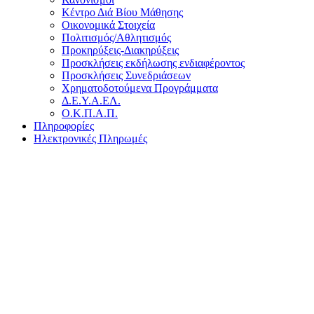
Κέντρο Διά Βίου Μάθησης
Οικονομικά Στοιχεία
Πολιτισμός/Αθλητισμός
Προκηρύξεις-Διακηρύξεις
Προσκλήσεις εκδήλωσης ενδιαφέροντος
Προσκλήσεις Συνεδριάσεων
Χρηματοδοτούμενα Προγράμματα
Δ.Ε.Υ.Α.ΕΛ.
Ο.Κ.Π.Α.Π.
Πληροφορίες
Ηλεκτρονικές Πληρωμές