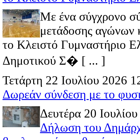
Με ένα σύγχρονο σ
μετάδοσης αγώνων κ
το Κλειστό Γυμναστήριο Ελ
Δημοτικού Σ� [ ... ]
Τετάρτη 22 Ιουλίου 2026 1
Δωρεάν σύνδεση με το φυσ
Δευτέρα 20 Ιουλίου
Δήλωση του Δημάρχ