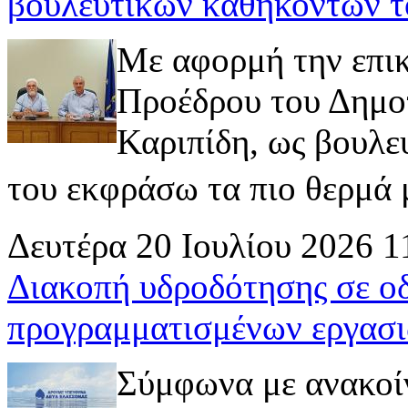
βουλευτικών καθηκόντων τ
Με αφορμή την επι
Προέδρου του Δημοτ
Καριπίδη, ως βουλε
του εκφράσω τα πιο θερμά μ
Δευτέρα 20 Ιουλίου 2026 1
Διακοπή υδροδότησης σε ο
προγραμματισμένων εργασι
Σύμφωνα με ανακοί