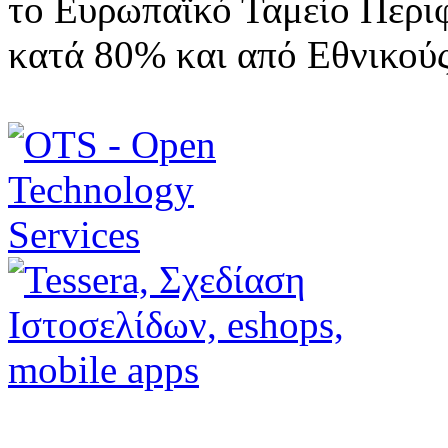
το Ευρωπαϊκό Ταμείο Περι
κατά 80% και από Εθνικού