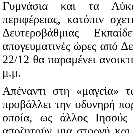
Γυμνάσια και τα Λύκε
περιφέρειας, κατόπιν σχε
Δευτεροβάθμιας Εκπαί
απογευματινές ώρες από Δ
22/12 θα παραμένει ανοικτή
μ.μ.
Απέναντι στη «μαγεία» 
προβάλλει την οδυνηρή πορ
οποία, ως άλλος Ιησούς
αποζητούν μια στοργή και