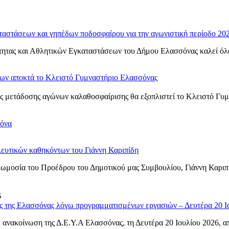
ταστάσεων και γηπέδων ποδοσφαίρου για την αγωνιστική περίοδο 20
ητας και Αθλητικών Εγκαταστάσεων του Δήμου Ελασσόνας καλεί όλα τ
νων αποκτά το Κλειστό Γυμναστήριο Ελασσόνας
 μετάδοσης αγώνων καλαθοσφαίρισης θα εξοπλιστεί το Κλειστό Γυμνα
σόνα
ευτικών καθηκόντων του Γιάννη Καριπίδη
ωμοσία του Προέδρου του Δημοτικού μας Συμβουλίου, Γιάννη Καριπ
6
ς της Ελασσόνας λόγω προγραμματισμένων εργασιών – Δευτέρα 20 Ι
ανακοίνωση της Δ.Ε.Υ.Α Ελασσόνας, τη Δευτέρα 20 Ιουλίου 2026, από