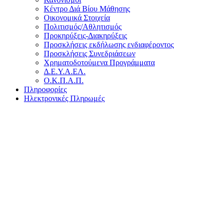
Κέντρο Διά Βίου Μάθησης
Οικονομικά Στοιχεία
Πολιτισμός/Αθλητισμός
Προκηρύξεις-Διακηρύξεις
Προσκλήσεις εκδήλωσης ενδιαφέροντος
Προσκλήσεις Συνεδριάσεων
Χρηματοδοτούμενα Προγράμματα
Δ.Ε.Υ.Α.ΕΛ.
Ο.Κ.Π.Α.Π.
Πληροφορίες
Ηλεκτρονικές Πληρωμές