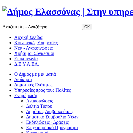
Αναζήτηση...
Αρχική Σελίδα
Κοινωνικές Υπηρεσίες
Νέα - Ανακοινώσεις
Χρήσιμοι Σύνδεσμοι
Επικοινωνία
Δ.Ε.Υ.Α.ΕΛ.
Ο Δήμος με μια ματιά
Διοίκηση
Δημοτικές Ενότητες
Υπηρεσίες προς τους Πολίτες
Ενημέρωση
Ανακοινώσεις
Δελτία Τύπου
Δημόσιες Διαβουλεύσεις
Δημοτικό Συμβούλιο Νέων
Εκδηλώσεις - Δράσεις
Επιχειρησιακό Πρόγραμμα
Κανονισμοί