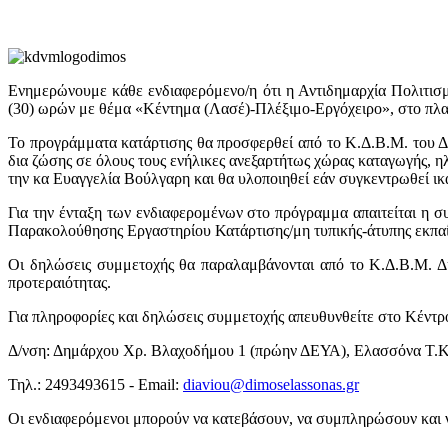
Ενημερώνουμε κάθε ενδιαφερόμενο/η ότι η Αντιδημαρχία Πολιτισμ
(30) ωρών με θέμα «Κέντημα (Λασέ)-Πλέξιμο-Εργόχειρο», στο πλαί
Το προγράμματα κατάρτισης θα προσφερθεί από το Κ.Δ.Β.Μ. του
δια ζώσης σε όλους τους ενήλικες ανεξαρτήτως χώρας καταγωγής, 
την κα Ευαγγελία Βούλγαρη και θα υλοποιηθεί εάν συγκεντρωθεί ι
Για την ένταξη των ενδιαφερομένων στο πρόγραμμα απαιτείται η 
Παρακολούθησης Εργαστηρίου Κατάρτισης/μη τυπικής-άτυπης εκπα
Οι δηλώσεις συμμετοχής θα παραλαμβάνονται από το Κ.Δ.Β.Μ. 
προτεραιότητας.
Για πληροφορίες και δηλώσεις συμμετοχής απευθυνθείτε στο Κέντρ
Δ/νση: Δημάρχου Χρ. Βλαχοδήμου 1 (πρώην ΔΕΥΑ), Ελασσόνα Τ.Κ
Τηλ.: 2493493615 - Email:
diaviou@dimoselassonas.gr
Οι ενδιαφερόμενοι μπορούν να κατεβάσουν, να συμπληρώσουν και 