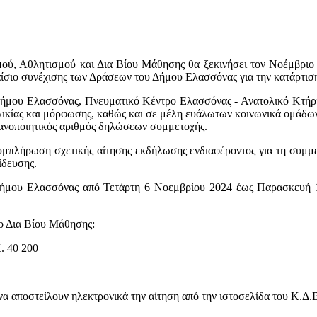
ού, Αθλητισμού και Δια Βίου Μάθησης θα ξεκινήσει τον Νοέμβριο 
σιο συνέχισης των Δράσεων του Δήμου Ελασσόνας για την κατάρτιση 
 Δήμου Ελασσόνας, Πνευματικό Κέντρο Ελασσόνας - Ανατολικό Κτήρ
ηλικίας και μόρφωσης, καθώς και σε μέλη ευάλωτων κοινωνικά ομάδων
κανοποιητικός αριθμός δηλώσεων συμμετοχής.
συμπλήρωση σχετικής αίτησης εκδήλωσης ενδιαφέροντος για τη συμμ
ίδευσης.
Δήμου Ελασσόνας από Τετάρτη 6 Νοεμβρίου 2024 έως Παρασκευή 15
ο Δια Βίου Μάθησης:
. 40 200
να αποστείλουν ηλεκτρονικά την αίτηση από την ιστοσελίδα του Κ.