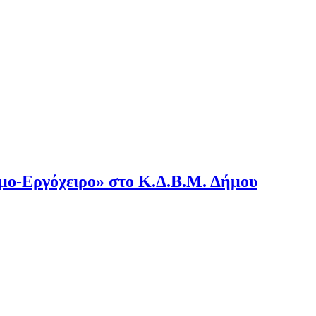
μο-Εργόχειρο» στο Κ.Δ.Β.Μ. Δήμου