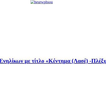
νηλίκων με τίτλο «Κέντημα (Λασέ) -Πλέξι