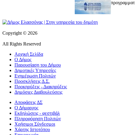
προγραμματι
Copyright © 2026
All Rights Reserved
Αρχική Σελίδα
Ο Δήμος
Παρουσίαση του Δήμου
Δημοτικές Υπηρεσίες
Ενημέρωση Πολιτών
Προσκλήσεις Δ.Σ.
Προκηρύξεις - Διακηρύξεις
Δημόσιες Διαβουλεύσεις
Αποφάσεις ΔΣ
Ο Δήμαρχος
Εκδηλώσεις - φεστιβάλ
Πληροφόρηση Πολιτών
Χρήσιμοι Σύνδεσμοι
Χάρτης Ιστοτόπου
Επικοινωνία