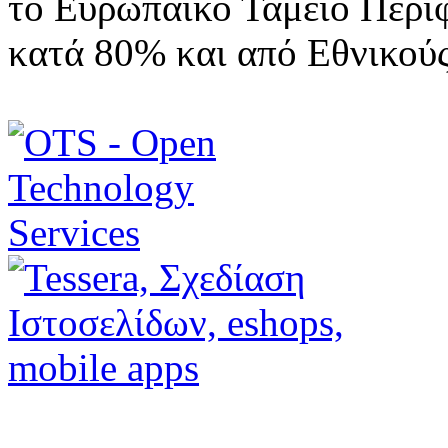
το Ευρωπαϊκό Ταμείο Περι
κατά 80% και από Εθνικού