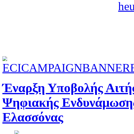
Έναρξη Υποβολής Αιτή
Ψηφιακής Ενδυνάμωσης
Ελασσόνας