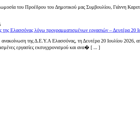
ωμοσία του Προέδρου του Δημοτικού μας Συμβουλίου, Γιάννη Καριπ
6
ς της Ελασσόνας λόγω προγραμματισμένων εργασιών – Δευτέρα 20 Ι
ανακοίνωση της Δ.Ε.Υ.Α Ελασσόνας, τη Δευτέρα 20 Ιουλίου 2026, από
σμένες εργασίες εκσυγχρονισμού και ανα� [ ... ]