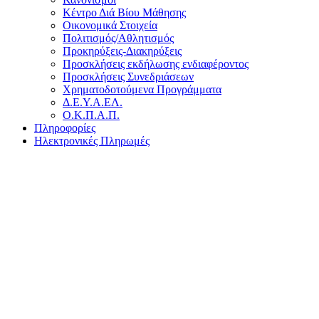
Κέντρο Διά Βίου Μάθησης
Οικονομικά Στοιχεία
Πολιτισμός/Αθλητισμός
Προκηρύξεις-Διακηρύξεις
Προσκλήσεις εκδήλωσης ενδιαφέροντος
Προσκλήσεις Συνεδριάσεων
Χρηματοδοτούμενα Προγράμματα
Δ.Ε.Υ.Α.ΕΛ.
Ο.Κ.Π.Α.Π.
Πληροφορίες
Ηλεκτρονικές Πληρωμές