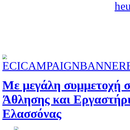
Με μεγάλη συμμετοχή σ
Άθλησης και Εργαστήρι
Ελασσόνας