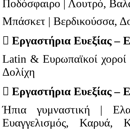
Ποδόσφαιρο | Λουτρό, Βαλα
Μπάσκετ | Βερδικούσσα, Δ

Εργαστήρια Ευεξίας – Εν
Latin & Ευρωπαϊκοί χοροί 
Δολίχη

Εργαστήρια Ευεξίας – Ε
Ήπια γυμναστική | Ελα
Ευαγγελισμός, Καρυά, Κ