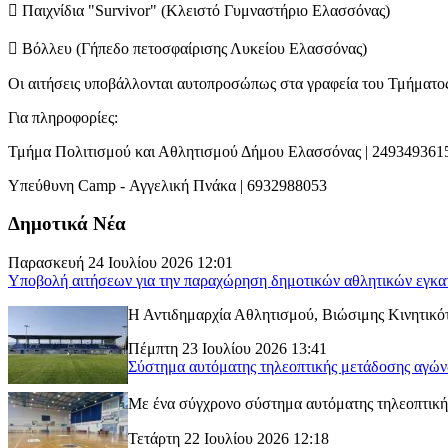
 Παιχνίδια "Survivor" (Κλειστό Γυμναστήριο Ελασσόνας)
 Βόλλευ (Γήπεδο πετοσφαίρισης Λυκείου Ελασσόνας)
Οι αιτήσεις υποβάλλονται αυτοπροσώπως στα γραφεία του Τμήματ
Για πληροφορίες:
Τμήμα Πολιτισμού και Αθλητισμού Δήμου Ελασσόνας | 249349361
Υπεύθυνη Camp - Αγγελική Πνάκα | 6932988053
Δημοτικά Νέα
Παρασκευή 24 Ιουλίου 2026 12:01
Υποβολή αιτήσεων για την παραχώρηση δημοτικών αθλητικών εγκα
Η Αντιδημαρχία Αθλητισμού, Βιώσιμης Κινητικότ
Πέμπτη 23 Ιουλίου 2026 13:41
Σύστημα αυτόματης τηλεοπτικής μετάδοσης αγώ
Με ένα σύγχρονο σύστημα αυτόματης τηλεοπτικής
Τετάρτη 22 Ιουλίου 2026 12:18