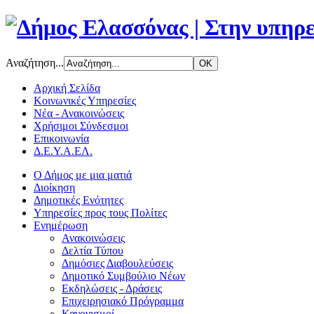
Αναζήτηση...
Αρχική Σελίδα
Κοινωνικές Υπηρεσίες
Νέα - Ανακοινώσεις
Χρήσιμοι Σύνδεσμοι
Επικοινωνία
Δ.Ε.Υ.Α.ΕΛ.
Ο Δήμος με μια ματιά
Διοίκηση
Δημοτικές Ενότητες
Υπηρεσίες προς τους Πολίτες
Ενημέρωση
Ανακοινώσεις
Δελτία Τύπου
Δημόσιες Διαβουλεύσεις
Δημοτικό Συμβούλιο Νέων
Εκδηλώσεις - Δράσεις
Επιχειρησιακό Πρόγραμμα
Κανονισμοί