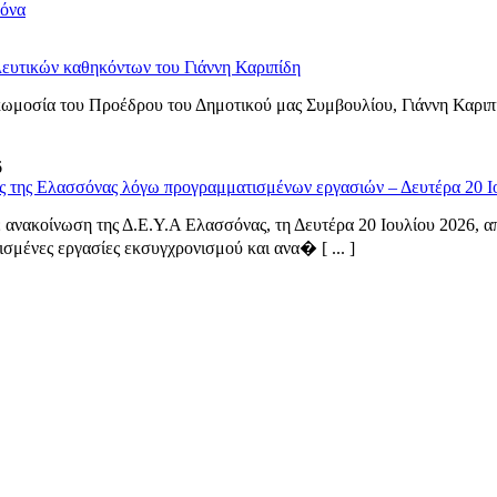
σόνα
ευτικών καθηκόντων του Γιάννη Καριπίδη
ωμοσία του Προέδρου του Δημοτικού μας Συμβουλίου, Γιάννη Καριπ
6
ς της Ελασσόνας λόγω προγραμματισμένων εργασιών – Δευτέρα 20 Ι
ανακοίνωση της Δ.Ε.Υ.Α Ελασσόνας, τη Δευτέρα 20 Ιουλίου 2026, από
σμένες εργασίες εκσυγχρονισμού και ανα� [ ... ]