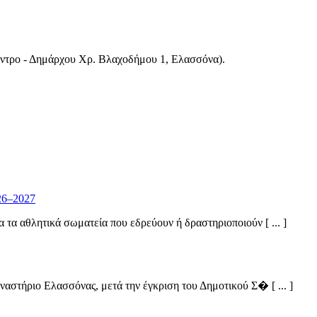
έντρο - Δημάρχου Χρ. Βλαχοδήμου 1, Ελασσόνα).
26–2027
α αθλητικά σωματεία που εδρεύουν ή δραστηριοποιούν [ ... ]
στήριο Ελασσόνας, μετά την έγκριση του Δημοτικού Σ� [ ... ]