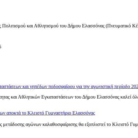
ος Πολιτισμού και Αθλητισμού του Δήμου Ελασσόνας (Πνευματικό Κ
5
ταστάσεων και γηπέδων ποδοσφαίρου για την αγωνιστική περίοδο 20
ητας και Αθλητικών Εγκαταστάσεων του Δήμου Ελασσόνας καλεί όλα τ
νων αποκτά το Κλειστό Γυμναστήριο Ελασσόνας
 μετάδοσης αγώνων καλαθοσφαίρισης θα εξοπλιστεί το Κλειστό Γυμνα