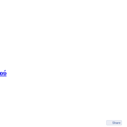
κού
Share