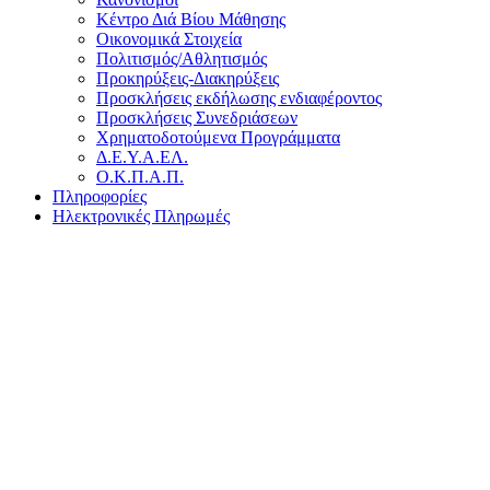
Κέντρο Διά Βίου Μάθησης
Οικονομικά Στοιχεία
Πολιτισμός/Αθλητισμός
Προκηρύξεις-Διακηρύξεις
Προσκλήσεις εκδήλωσης ενδιαφέροντος
Προσκλήσεις Συνεδριάσεων
Χρηματοδοτούμενα Προγράμματα
Δ.Ε.Υ.Α.ΕΛ.
Ο.Κ.Π.Α.Π.
Πληροφορίες
Ηλεκτρονικές Πληρωμές