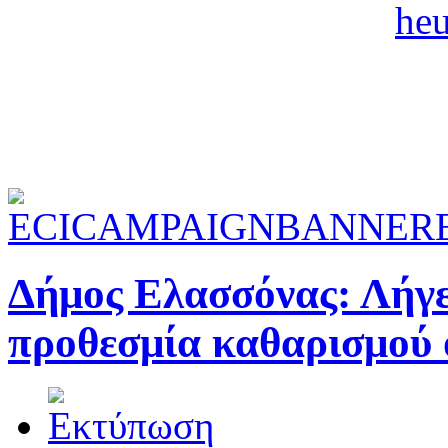
Δήμος Ελασσόνας: Λήγει
προθεσμία καθαρισμού