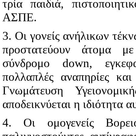
τρία παιδιά, πιστοποιητι
ΑΣΠΕ.
3. Οι γονείς ανήλικων τέκν
προστατεύουν άτομα με
σύνδρομο down, εγκεφ
πολλαπλές αναπηρίες και
Γνωμάτευση Υγειονομι
αποδεικνύεται η ιδιότητα α
4. Οι ομογενείς Βορει