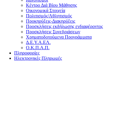
Κέντρο Διά Βίου Μάθησης
Οικονομικά Στοιχεία
Πολιτισμός/Αθλητισμός
Προκηρύξεις-Διακηρύξεις
Προσκλήσεις εκδήλωσης ενδιαφέροντος
Προσκλήσεις Συνεδριάσεων
Χρηματοδοτούμενα Προγράμματα
Δ.Ε.Υ.Α.ΕΛ.
Ο.Κ.Π.Α.Π.
Πληροφορίες
Ηλεκτρονικές Πληρωμές