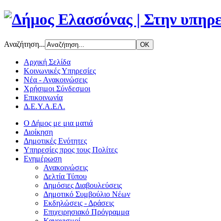
Αναζήτηση...
Αρχική Σελίδα
Κοινωνικές Υπηρεσίες
Νέα - Ανακοινώσεις
Χρήσιμοι Σύνδεσμοι
Επικοινωνία
Δ.Ε.Υ.Α.ΕΛ.
Ο Δήμος με μια ματιά
Διοίκηση
Δημοτικές Ενότητες
Υπηρεσίες προς τους Πολίτες
Ενημέρωση
Ανακοινώσεις
Δελτία Τύπου
Δημόσιες Διαβουλεύσεις
Δημοτικό Συμβούλιο Νέων
Εκδηλώσεις - Δράσεις
Επιχειρησιακό Πρόγραμμα
Κανονισμοί