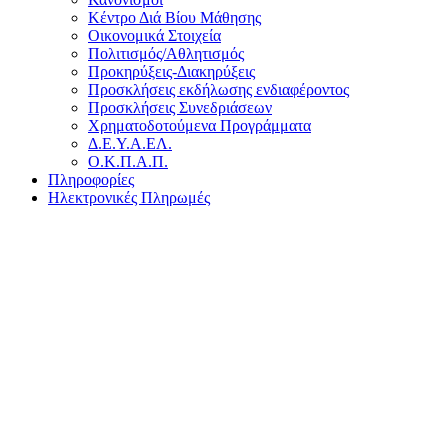
Κέντρο Διά Βίου Μάθησης
Οικονομικά Στοιχεία
Πολιτισμός/Αθλητισμός
Προκηρύξεις-Διακηρύξεις
Προσκλήσεις εκδήλωσης ενδιαφέροντος
Προσκλήσεις Συνεδριάσεων
Χρηματοδοτούμενα Προγράμματα
Δ.Ε.Υ.Α.ΕΛ.
Ο.Κ.Π.Α.Π.
Πληροφορίες
Ηλεκτρονικές Πληρωμές