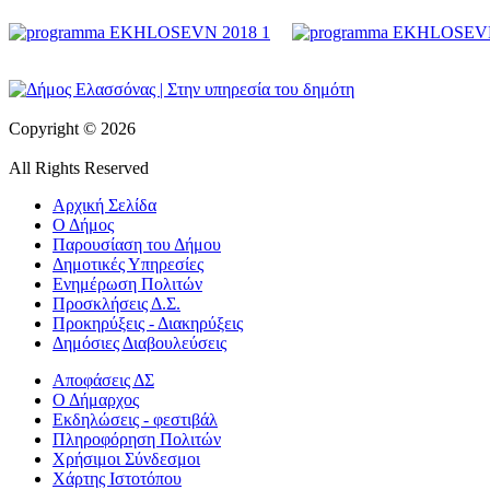
Copyright © 2026
All Rights Reserved
Αρχική Σελίδα
Ο Δήμος
Παρουσίαση του Δήμου
Δημοτικές Υπηρεσίες
Ενημέρωση Πολιτών
Προσκλήσεις Δ.Σ.
Προκηρύξεις - Διακηρύξεις
Δημόσιες Διαβουλεύσεις
Αποφάσεις ΔΣ
Ο Δήμαρχος
Εκδηλώσεις - φεστιβάλ
Πληροφόρηση Πολιτών
Χρήσιμοι Σύνδεσμοι
Χάρτης Ιστοτόπου