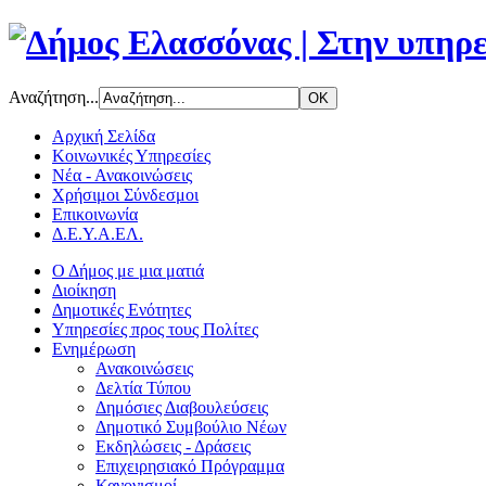
Αναζήτηση...
Αρχική Σελίδα
Κοινωνικές Υπηρεσίες
Νέα - Ανακοινώσεις
Χρήσιμοι Σύνδεσμοι
Επικοινωνία
Δ.Ε.Υ.Α.ΕΛ.
Ο Δήμος με μια ματιά
Διοίκηση
Δημοτικές Ενότητες
Υπηρεσίες προς τους Πολίτες
Ενημέρωση
Ανακοινώσεις
Δελτία Τύπου
Δημόσιες Διαβουλεύσεις
Δημοτικό Συμβούλιο Νέων
Εκδηλώσεις - Δράσεις
Επιχειρησιακό Πρόγραμμα
Κανονισμοί